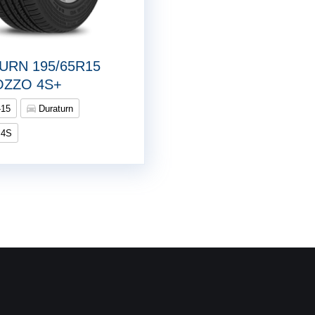
URN 195/65R15
OZZO 4S+
-15
Duraturn
 4S