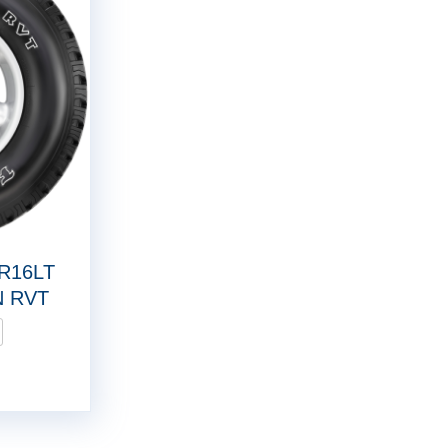
R16LT
N RVT