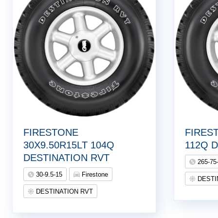
FIRESTONE
FIRES
30X9.50R15LT 104Q
112Q 
DESTINATION RVT
265-75
30-9.5-15
Firestone
DESTI
DESTINATION RVT