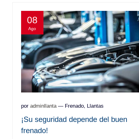
08
Ago
por
adminllanta
—
Frenado
,
Llantas
¡Su seguridad depende del buen
frenado!