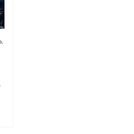
o
,
a