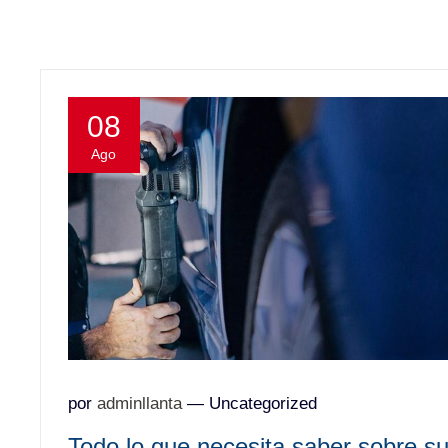
08
Ago
por
adminllanta
—
Uncategorized
Todo lo que necesita saber sobre s